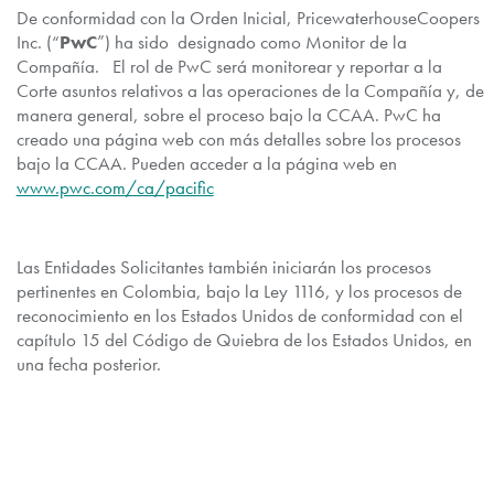
De conformidad con la Orden Inicial, PricewaterhouseCoopers
Inc. (“
PwC
”) ha sido designado como Monitor de la
Compañía. El rol de PwC será monitorear y reportar a la
Corte asuntos relativos a las operaciones de la Compañía y, de
manera general, sobre el proceso bajo la CCAA. PwC ha
creado una página web con más detalles sobre los procesos
bajo la CCAA. Pueden acceder a la página web en
www.pwc.com/ca/pacific
Las Entidades Solicitantes también iniciarán los procesos
pertinentes en Colombia, bajo la Ley 1116, y los procesos de
reconocimiento en los Estados Unidos de conformidad con el
capítulo 15 del Código de Quiebra de los Estados Unidos, en
una fecha posterior.
Se espera que todas las operaciones de las subsidiarias de la
Compañía (el “
Subsidiarias de Pacific
”) continúen operando
normalmente a lo largo de este proceso. Es importante señalar