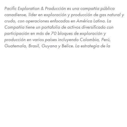
Pacific Exploration & Producción es una compañía pública
canadiense, líder en exploración y producción de gas natural y
crudo, con operaciones enfocadas en América Latina. La
Compañía tiene un portafolio de activos diversificado con
participación en más de 70 bloques de exploración y
producción en varios países incluyendo Colombia, Perú,
Guatemala, Brasil, Guyana y Belice. La estrategia de la
Compañía está enfocada en el crecimiento sustentable de la
producción y reservas y la generación de efectivo. Pacific
Exploration & Producción está comprometida con la ejecución
de su negocio de forma segura, y de manera responsable con
la sociedad y el ambiente.
A
visos:
N
ota Cautelar Sobre Declaraciones con Miras al Futuro