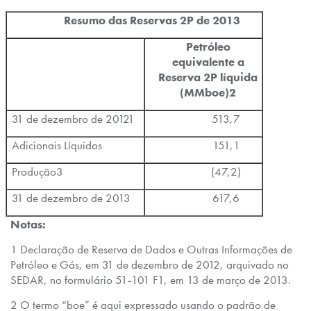
R
esumo das Reservas 2P de 2013
P
e
t
róleo
equivalente a
Reserva 2P líquida
(MMboe)
2
31 de dezembro de 20121
513,7
Adicionais Líquidos
151,1
Produção3
(47,2)
31 de dezembro de 2013
617,6
N
o
t
a
s:
1 Declaração de Reserva de Dados e Outras Informações de
Petróleo e Gás, em 31 de dezembro de 2012, arquivado no
SEDAR, no formulário 51-101 F1, em 13 de março de 2013.
2 O termo “boe” é aqui expressado usando o padrão de