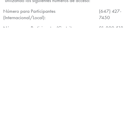
utilizando los siguientes números de acceso:
Número para Participantes
(647) 427-
(Internacional/Local):
7450
Número para Participantes (Gratuito
01-800-518-
Colombia):
0661
Número para Participantes (Gratuito Norte
(888) 231-
América):
8191
Numero de Identificación de la Conferencia
23639502
(En inglés):
Numero de Identificación de la Conferencia
23580209
(En español):
Transmisión en línea:
http://www.pacificrubiales.com.co/investor-
relations/webcast.htm
l
Una grabación de la conferencia estará disponible hasta las
23:59 pm (Hora de Toronto), del 27 de marzo de 2014 a la